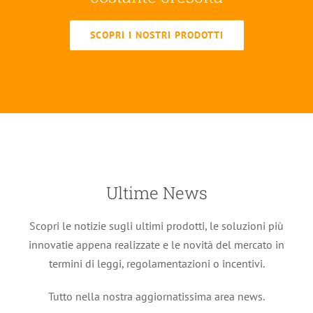
SCOPRI I NOSTRI PRODOTTI
Ultime News
Scopri le notizie sugli ultimi prodotti, le soluzioni più
innovatie appena realizzate e le novità del mercato in
termini di leggi, regolamentazioni o incentivi.
Sunwood presenta la nuova linea di
Tutto nella nostra aggiornatissima area news.