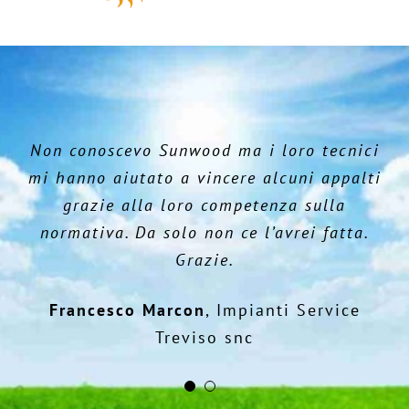
Non conoscevo Sunwood ma i loro tecnici
Finalmente una gamma di prodotti facili
mi hanno aiutato a vincere alcuni appalti
da installare anche per un giovane come
grazie alla loro competenza sulla
me che ha appena iniziato questa
normativa. Da solo non ce l’avrei fatta.
attività. E con un rapporto qualità/prezzo
Grazie.
ottimo.
Francesco Marcon
,
Impianti Service
Alessio Carlin
,
Eco Impianti srl
Treviso snc