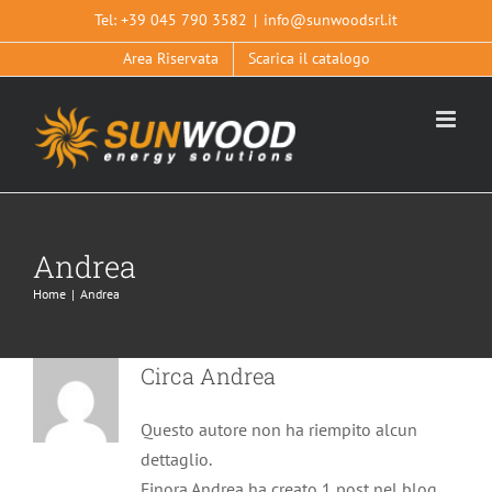
Salta
Tel:
+39 045 790 3582
|
info@sunwoodsrl.it
al
Area Riservata
Scarica il catalogo
contenuto
Andrea
Home
|
Andrea
Circa
Andrea
Questo autore non ha riempito alcun
dettaglio.
Finora Andrea ha creato 1 post nel blog.