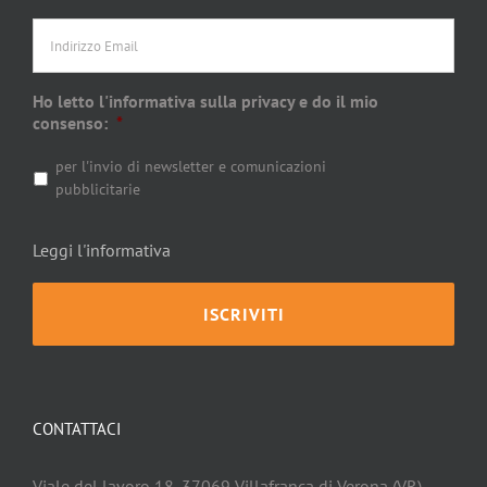
Indirizzo
Email
Ho letto l'informativa sulla privacy e do il mio
consenso:
*
per l'invio di newsletter e comunicazioni
pubblicitarie
Leggi l'informativa
CONTATTACI
Viale del lavoro 18, 37069 Villafranca di Verona (VR)