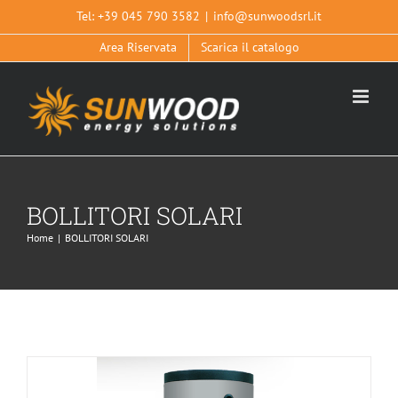
Salta
Tel:
+39 045 790 3582
|
info@sunwoodsrl.it
al
Area Riservata
Scarica il catalogo
contenuto
BOLLITORI SOLARI
BOLLITORE SANITARIO T2 MAX
Home
|
BOLLITORI SOLARI
BOLLITORI SOLARI