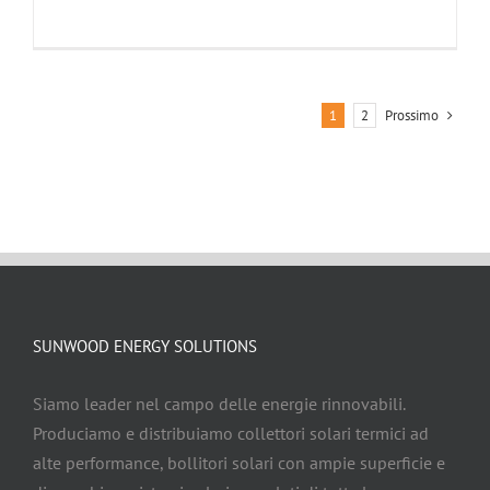
Prossimo
1
2
SUNWOOD ENERGY SOLUTIONS
Siamo leader nel campo delle energie rinnovabili.
Produciamo e distribuiamo collettori solari termici ad
alte performance, bollitori solari con ampie superficie e