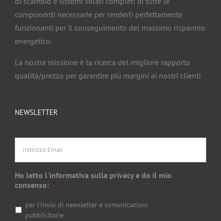
di scambio e sistemi solari completi di tutte le
componenti necessarie per renderli perfettamente
funzionanti per il conseguimento del massimo risparmio
energetico.
La nostra missione è la ricerca del migliore rapporto
qualità/prezzo per garantire più margini ai nostri clienti
NEWSLETTER
Indirizzo
Email
Ho letto l'informativa sulla privacy e do il mio
consenso:
*
per l'invio di newsletter e comunicazioni
pubblicitarie