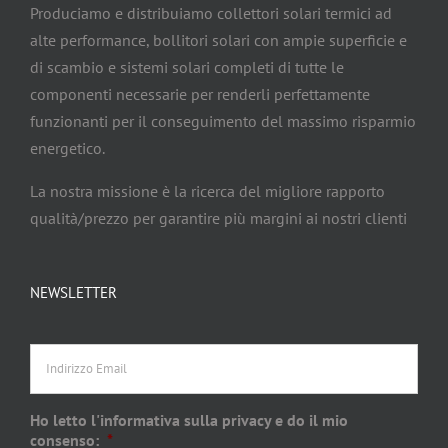
Produciamo e distribuiamo collettori solari termici ad
alte performance, bollitori solari con ampie superficie e
di scambio e sistemi solari completi di tutte le
componenti necessarie per renderli perfettamente
funzionanti per il conseguimento del massimo risparmio
energetico.
La nostra missione è la ricerca del migliore rapporto
qualità/prezzo per garantire più margini ai nostri clienti
NEWSLETTER
Indirizzo
Email
Ho letto l'informativa sulla privacy e do il mio
consenso:
*