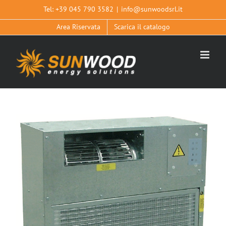
Salta
Tel:
+39 045 790 3582
|
info@sunwoodsrl.it
al
Area Riservata
Scarica il catalogo
contenuto