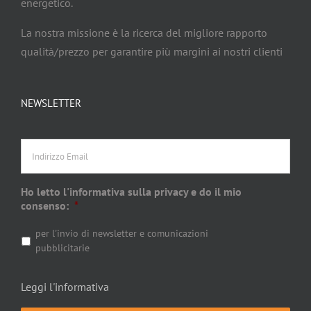
energetico.
La nostra missione è la ricerca del migliore rapporto
qualità/prezzo per garantire più margini ai nostri clienti
NEWSLETTER
Indirizzo
Email
Ho letto l'informativa sulla privacy e do il mio
consenso:
*
per l'invio di newsletter e comunicazioni
pubblicitarie
Leggi l'informativa