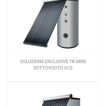
SOLUZIONE EXCLUSIVE TKR2
SOTTOVUOTO
SOLUZIONE EXCLUSIVE TK MINI
APPLICAZIONI INTEGRATE PER ACS E RISCALDAMENTO
SOTTOVUOTO OCS