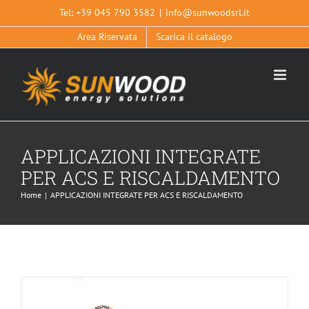
Salta
Tel:
+39 045 790 3582
|
info@sunwoodsrl.it
al
Area Riservata
Scarica il catalogo
contenuto
APPLICAZIONI INTEGRATE
SOLUZIONE EXCLUSIVE TK MINI
PER ACS E RISCALDAMENTO
PIANO F
Home
|
APPLICAZIONI INTEGRATE PER ACS E RISCALDAMENTO
APPLICAZIONI INTEGRATE PER ACS E RISCALDAMENTO