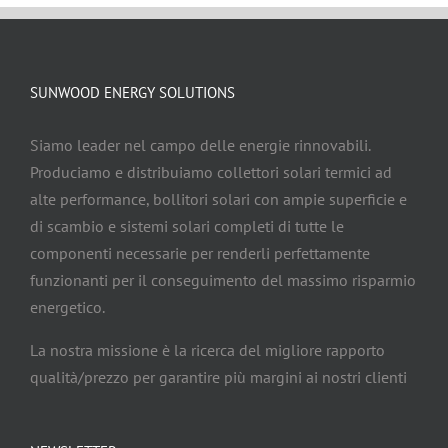
SUNWOOD ENERGY SOLUTIONS
Siamo leader nel campo delle energie rinnovabili.
Produciamo e distribuiamo collettori solari termici ad
alte performance, bollitori solari con ampie superficie e
di scambio e sistemi solari completi di tutte le
componenti necessarie per renderli perfettamente
funzionanti per il conseguimento del massimo risparmio
energetico.
La nostra missione è la ricerca del migliore rapporto
qualità/prezzo per garantire più margini ai nostri clienti