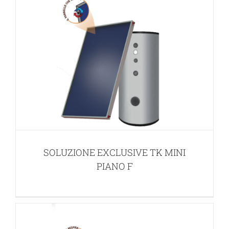
SOLUZIONE EXCLUSIVE TKR2 PIANO
F
SOLUZIONE EXCLUSIVE TK MINI
APPLICAZIONI INTEGRATE PER ACS E RISCALDAMENTO
PIANO F