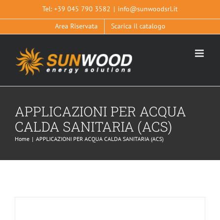
Salta
Tel:
+39 045 790 3582
|
info@sunwoodsrl.it
al
Area Riservata
Scarica il catalogo
contenuto
APPLICAZIONI PER ACQUA
CALDA SANITARIA (ACS)
SOLUZIONE NATURAL SU
Home
|
APPLICAZIONI PER ACQUA CALDA SANITARIA (ACS)
APPLICAZIONI PER ACQUA CALDA SANITARIA (ACS)