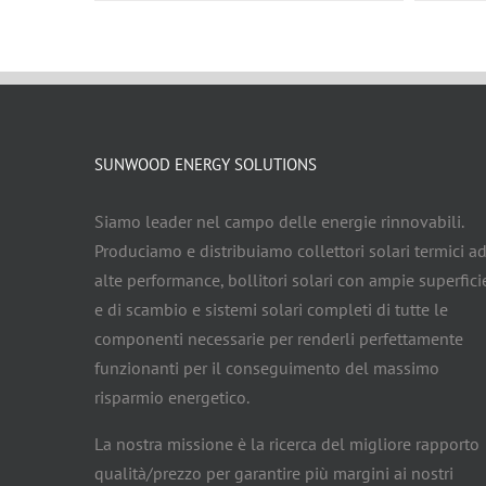
SUNWOOD ENERGY SOLUTIONS
Siamo leader nel campo delle energie rinnovabili.
Produciamo e distribuiamo collettori solari termici a
alte performance, bollitori solari con ampie superfici
e di scambio e sistemi solari completi di tutte le
componenti necessarie per renderli perfettamente
funzionanti per il conseguimento del massimo
risparmio energetico.
La nostra missione è la ricerca del migliore rapporto
qualità/prezzo per garantire più margini ai nostri