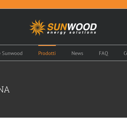
é Sunwood
Prodotti
News
FAQ
C
INA
LUZIONE POOL STAR
APPLICAZIONI PER PISCINA