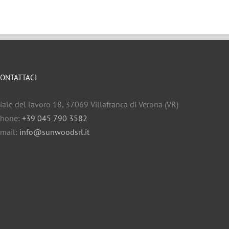
ONTATTACI
iale del lavoro 18, 37069 Villafranca di Verona (VR)
hone:
+39 045 790 3582
mail:
info@sunwoodsrl.it