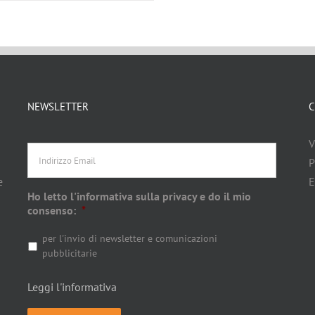
NEWSLETTER
C
Indirizzo
V
Email
d
P
e
E
Ho letto l'informativa sulla privacy e do il mio
consenso:
*
per l'invio di newsletter e comunicazioni
pubblicitarie
Leggi l'informativa