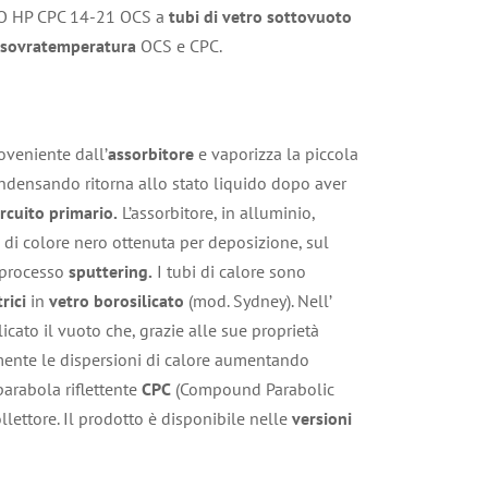
 HP CPC 14-21 OCS a
tubi di vetro sottovuoto
 sovratemperatura
OCS e CPC.
roveniente dall’
assorbitore
e vaporizza la piccola
condensando ritorna allo stato liquido dopo aver
rcuito primario.
L’assorbitore, in alluminio,
va di colore nero ottenuta per deposizione, sul
e processo
sputtering.
I tubi di calore sono
rici
in
vetro borosilicato
(mod. Sydney). Nell’
licato il vuoto che, grazie alle sue proprietà
mente le dispersioni di calore aumentando
parabola riflettente
CPC
(Compound Parabolic
llettore. Il prodotto è disponibile nelle
versioni