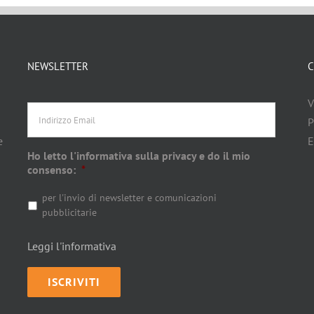
NEWSLETTER
C
Indirizzo
V
Email
d
P
e
E
Ho letto l'informativa sulla privacy e do il mio
consenso:
*
per l'invio di newsletter e comunicazioni
pubblicitarie
Leggi l'informativa