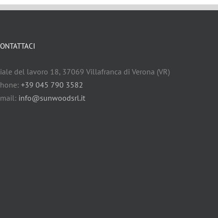
ONTATTACI
iale del lavoro 18, 37069 Villafranca di Verona (VR)
hone:
+39 045 790 3582
mail:
info@sunwoodsrl.it