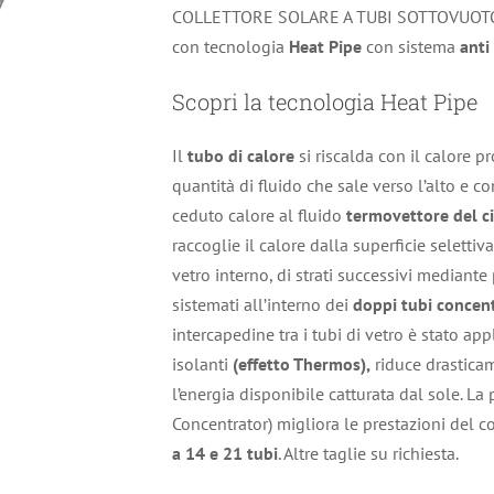
COLLETTORE SOLARE A TUBI SOTTOVUOTO
con tecnologia
Heat Pipe
con sistema
anti
Scopri la tecnologia Heat Pipe
Il
tubo di calore
si riscalda con il calore p
quantità di fluido che sale verso l’alto e 
ceduto calore al fluido
termovettore del ci
raccoglie il calore dalla superficie seletti
vetro interno, di strati successivi mediant
sistemati all’interno dei
doppi tubi concent
intercapedine tra i tubi di vetro è stato app
isolanti
(effetto Thermos),
riduce drastica
l’energia disponibile catturata dal sole. La 
Concentrator) migliora le prestazioni del co
a 14 e 21 tubi
. Altre taglie su richiesta.