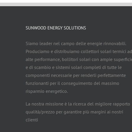
SUNWOOD ENERGY SOLUTIONS
Siamo leader nel campo delle energie rinnovabili.
Produciamo e distribuiamo collettori solari termici a
alte performance, bollitori solari con ampie superfici
e di scambio e sistemi solari completi di tutte le
componenti necessarie per renderli perfettamente
funzionanti per il conseguimento del massimo
risparmio energetico.
La nostra missione è la ricerca del migliore rapporto
qualità/prezzo per garantire più margini ai nostri
clienti