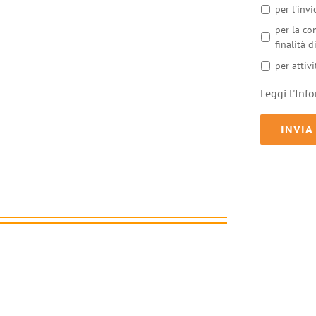
per l'inv
per la co
finalità 
per attivi
Leggi l'Inf