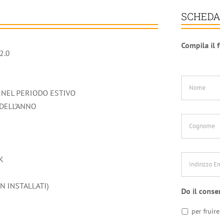
SCHEDA
Compila il 
2.0
Nome
*
 NEL PERIODO ESTIVO
 DELL’ANNO
Cognome
Indirizzo
K
Email
*
N INSTALLATI)
Do il conse
per fruire