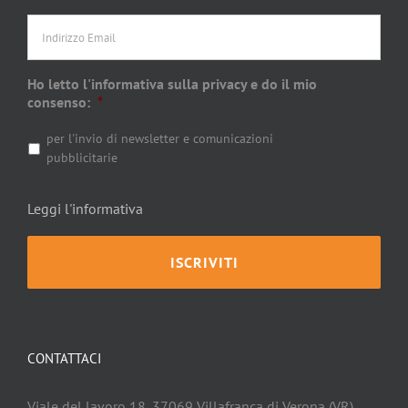
Indirizzo
Email
Ho letto l'informativa sulla privacy e do il mio
consenso:
*
per l'invio di newsletter e comunicazioni
pubblicitarie
Leggi l'informativa
CONTATTACI
Viale del lavoro 18, 37069 Villafranca di Verona (VR)