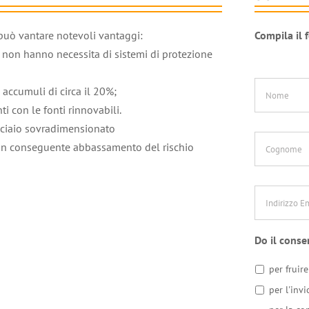
può vantare notevoli vantaggi:
Compila il 
e non hanno necessita di sistemi di protezione
Nome
*
 accumuli di circa il 20%;
i con le fonti rinnovabili.
acciaio sovradimensionato
Cognome
on conseguente abbassamento del rischio
Indirizzo
Email
*
Do il conse
per fruire
per l'inv