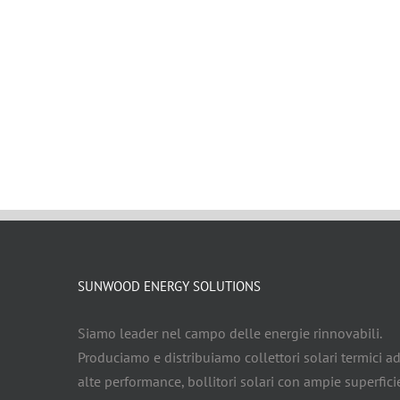
SUNWOOD ENERGY SOLUTIONS
Siamo leader nel campo delle energie rinnovabili.
Produciamo e distribuiamo collettori solari termici a
alte performance, bollitori solari con ampie superfici