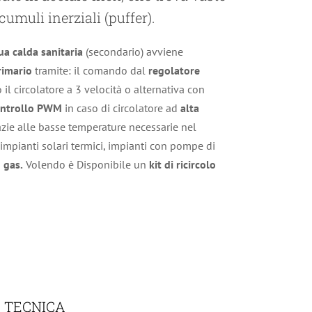
umuli inerziali (puffer).
ua
calda
sanitaria
(secondario) avviene
rimario
tramite: il comando dal
regolatore
 il circolatore a 3 velocità o alternativa con
ntrollo PWM
in caso di circolatore ad
alta
razie alle basse temperature necessarie nel
 impianti solari termici, impianti con pompe di
a
gas.
Volendo è Disponibile un
kit di ricircolo
 TECNICA