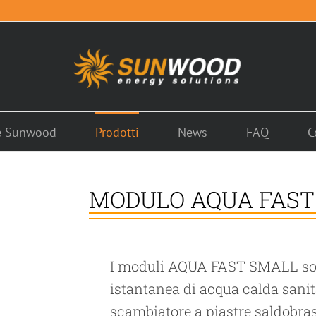
é Sunwood
Prodotti
News
FAQ
C
MODULO AQUA FAST
I moduli AQUA FAST SMALL son
istantanea di acqua calda sanit
scambiatore a piastre saldobras