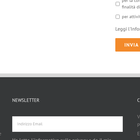
per la co
finalità 
per attivi
Leggi l'Inf
NEWSLETTER
C
Indirizzo
V
Email
d
P
e
E
Ho letto l'informativa sulla privacy e do il mio