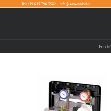
Salta
Tel:
+39 045 790 3582
|
info@sunwoodsrl.it
al
contenuto
Perch