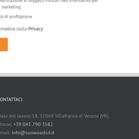
municazione ai soggetti indicati nell'informativa per
di marketing
tà di profilazione
ormativa sulla
Privacy
ONTATTACI
iale del lavoro 18, 37069 Villafranca di Verona (VR)
hone:
+39 045 790 3582
mail:
info@sunwoodsrl.it