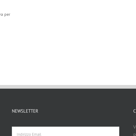
va per
NEWSLETTER
C
Indirizzo
V
Email
d
P