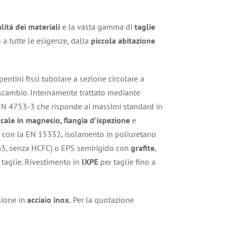
lità dei materiali
e la vasta gamma di
taglie
 tutte le esigenze, dalla
piccola abitazione
entini fissi tubolare a sezione circolare a
 scambio. Internamente trattato mediante
IN 4753-3 che risponde ai massimi standard in
icale in magnesio, flangia d’ispezione
e
 con la EN 15332, isolamento in poliuretano
m3, senza HCFC) o EPS semirigido con
grafite
,
taglie. Rivestimento in
IXPE
per taglie fino a
sione in
acciaio inox.
Per la quotazione