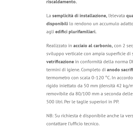
riscaldamento.
La
semplicità di installazione,
l’elevata
qua
disponibili
lo rendono un accumulo adatto a
agli
edifici plurifamiliari.
Realizzato in
acciaio al carbonio,
con 2 serp
sviluppo verticale con ampia superficie di
vetrificazione
in conformità della norma D
termini di igiene. Completo di
anodo sacrif
termometro con scala 0-120 °C. In accordo
rigido iniettato da 50 mm (densità 42 kg/
removibile da 80/100 mm a seconda delle 
500 litri. Per le taglie superiori in PP.
NB: Su richiesta è disponibile anche la ver
contattare l’ufficio tecnico.