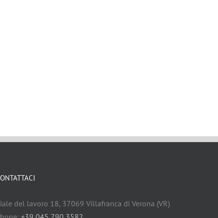
ONTATTACI
iale del lavoro 18, 37069 Villafranca di Verona (VR)
hone:
+39 045 790 3582