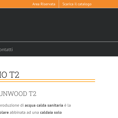
Area Riservata
Scarica il catalogo
ontatti
IO T2
SUNWOOD T2
produzione di
acqua calda sanitaria
è la
olare
abbinata ad una
caldaia solo