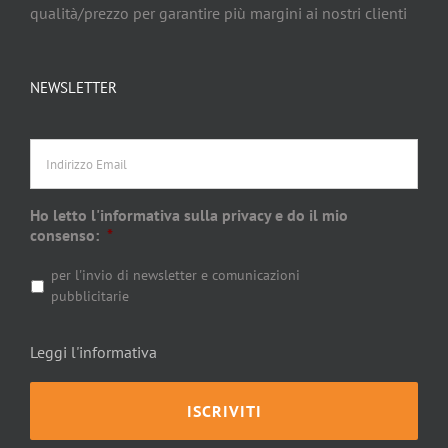
qualità/prezzo per garantire più margini ai nostri clienti
NEWSLETTER
Indirizzo
Email
Ho letto l'informativa sulla privacy e do il mio
consenso:
*
per l'invio di newsletter e comunicazioni
pubblicitarie
Leggi l'informativa