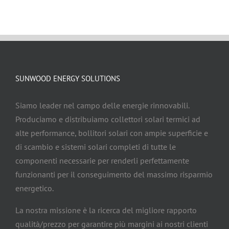
SUNWOOD ENERGY SOLUTIONS
Siamo leader nel campo delle energie rinnovabili.
Produciamo e distribuiamo collettori solari termici ad
alte performance, bollitori solari con ampie superficie e
di scambio e sistemi solari completi di tutte le
componenti necessarie per renderli perfettamente
funzionanti per il conseguimento del massimo risparmio
energetico.
La nostra missione è la ricerca del migliore rapporto
qualità/prezzo per garantire più margini ai nostri clienti