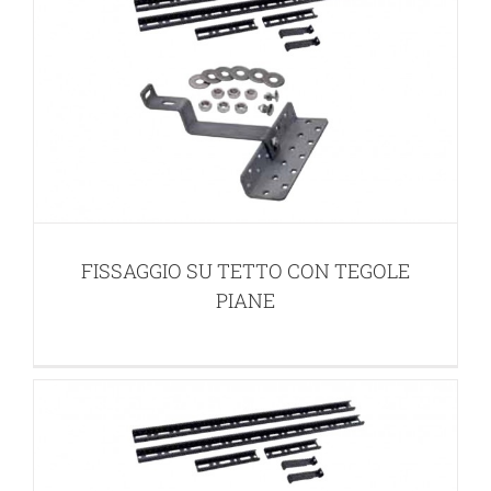
FISSAGGIO SU TETTO CON VITONE DA
FISSAGGIO SU TETTO CON TEGOLE
LEGNO
PIANE
SISTEMI DI STAFFAGGIO