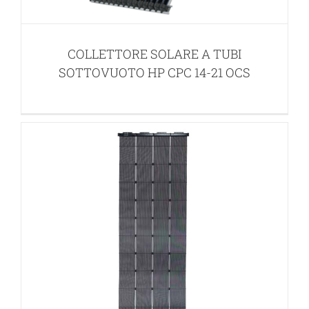
COLLETTORE SOLARE PLASTICO SUN
STAR
COLLETTORE SOLARE A TUBI
PANNELLI SOLARI
SOTTOVUOTO HP CPC 14-21 OCS