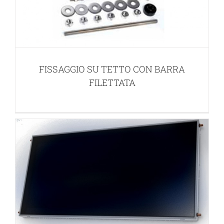
COLLETTORE SOLARE PIANO SERIE
FISSAGGIO SU TETTO CON BARRA
SGH-XL
FILETTATA
PANNELLI SOLARI