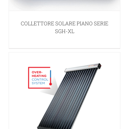
COLLETTORE SOLARE A TUBI
SOTTOVUOTO HP CPC 14-21 OCS
COLLETTORE SOLARE PIANO SERIE
PANNELLI SOLARI
SGH-XL