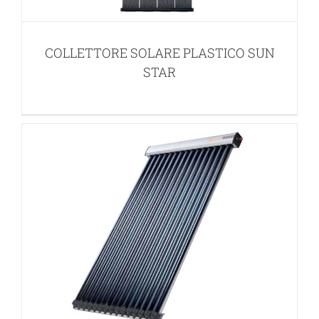
COLLETTORE SOLARE A TUBI
SOTTOVUOTO HP CPC 14-21
COLLETTORE SOLARE PLASTICO SUN
PANNELLI SOLARI
STAR