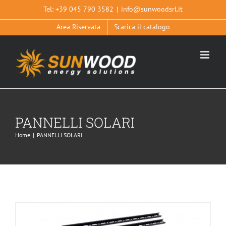
Salta
Tel:
+39 045 790 3582
|
info@sunwoodsrl.it
al
Area Riservata
Scarica il catalogo
contenuto
PANNELLI SOLARI
FISSAGGIO SU TETTO CON TEGOLE
Home
|
PANNELLI SOLARI
PIANE
SISTEMI DI STAFFAGGIO