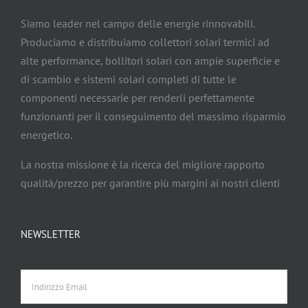
Siamo leader nel campo delle energie rinnovabili.
Produciamo e distribuiamo collettori solari termici ad
alte performance, bollitori solari con ampie superficie e
di scambio e sistemi solari completi di tutte le
componenti necessarie per renderli perfettamente
funzionanti per il conseguimento del massimo risparmio
energetico.
La nostra missione è la ricerca del migliore rapporto
qualità/prezzo per garantire più margini ai nostri clienti
NEWSLETTER
Indirizzo
Email